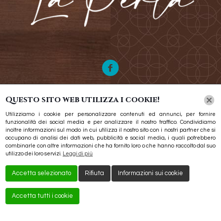
Questo sito web utilizza i cookie!
Utilizziamo i cookie per personalizzare contenuti ed annunci, per fornire
funzionalità dei social media e per analizzare il nostro traffico. Condividiamo
inoltre informazioni sul modo in cui utilizza il nostro sito con i nostri partner che si
Hai qualche domanda? Rimaniamo in contatto
occupano di analisi dei dati web, pubblicità e social media, i quali potrebbero
combinarle con altre informazioni che ha fornito loro o che hanno raccolto dal suo
alessiacarrozzieri@icloud.com
utilizzo dei loro servizi.
Leggi di più
Accetta selezionato
Rifiuta
Informazioni sui cookie
Accetta tutti i cookie
Creato da
Local Web – Agenzia Web Marketing Milano