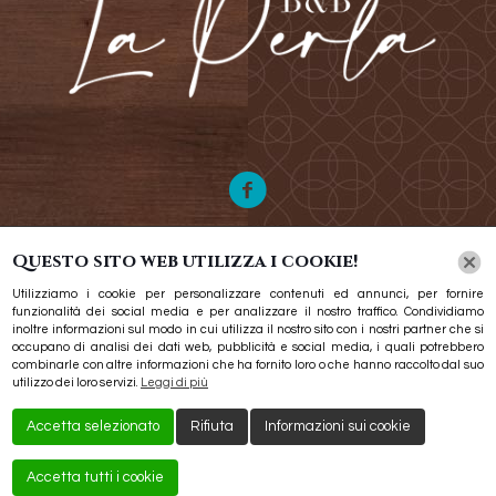
Questo sito web utilizza i cookie!
Utilizziamo i cookie per personalizzare contenuti ed annunci, per fornire
funzionalità dei social media e per analizzare il nostro traffico. Condividiamo
inoltre informazioni sul modo in cui utilizza il nostro sito con i nostri partner che si
Hai qualche domanda? Rimaniamo in contatto
occupano di analisi dei dati web, pubblicità e social media, i quali potrebbero
combinarle con altre informazioni che ha fornito loro o che hanno raccolto dal suo
alessiacarrozzieri@icloud.com
utilizzo dei loro servizi.
Leggi di più
Accetta selezionato
Rifiuta
Informazioni sui cookie
Accetta tutti i cookie